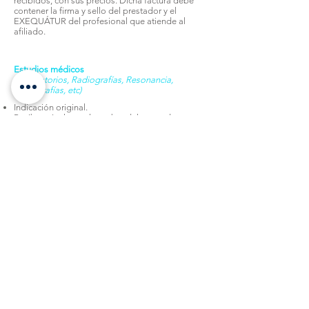
recibidos, con sus precios. Dicha factura debe
contener la firma y sello del prestador y el
EXEQUÁTUR del profesional que atiende al
afiliado.
Estudios médicos
(Laboratorios, Radiografías, Resonancia,
Tomografías, etc)
Indicación original.
Recibo orinal con el nombre del prestador,
firma, RNC y la descripción del servicio
prestado.
Copia de los resultados (de ser indicado por
nosotros).
Internamiento
Desglose de la cuenta clínica en original.
Recibo de pago en original de la cuenta.
Recibos de los honorarios en original.
Reporte médico del caso.
Reporte quirúrgico.
Reporte de anestesia.
Revisión de cuentas por altas diferencias