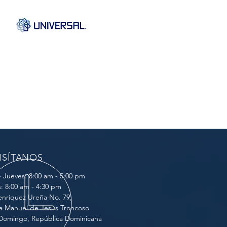
ISÍTANOS
- Jueves: 8:00 am - 5:00 pm
s: 8:00 am - 4:30 pm
nriquez Ureña No. 79,
a Manuel de Jesús Troncoso
Domingo, República Dominicana