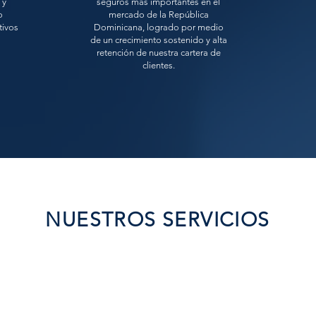
 y
seguros más importantes en el
o
mercado de la República
tivos
Dominicana, logrado por medio
de un crecimiento sostenido y alta
retención de nuestra cartera de
clientes.
NUESTROS SERVICIOS