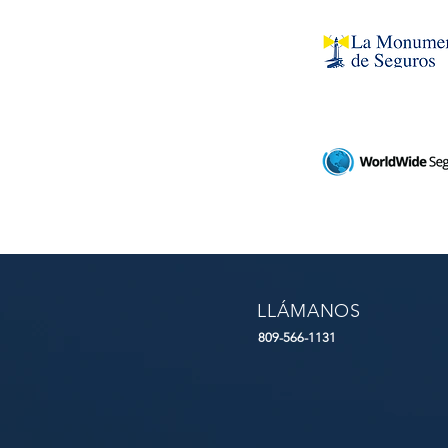
LLÁMANOS
809-566-1131