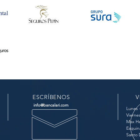
ESCRÍBENOS
V
info@bancalari.com
Lunes 
Vierne
Max He
Esquin
Santo 